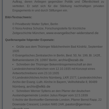
Auftrag, deren Anliegen gegenüber Politik und Öffentlichkeit zu
vertreten. Er setzt sich für die Stärkung nachhaltigen privaten
Engagements in und durch Stiftungen ein.
Bild-/Textnachweis:
© Privatbesitz Walter Sylten, Berlin
© Nora Andrea Schulze, Forschungsstelle für Kirchliche
www.evangelischer-widerstand.de
Zeitgeschichte München,
Quellenangabe folgender Exponate:
• Grüße aus dem Thüringer Mädchenheim Bad Köstritz, September
1935
© Evangelisches Zentralarchiv in Berlin, Best. 50, Nr. 199, Bl. 142ff.,
archiv@ezab.de
Bethaniendamm 29, 10997 Berlin,
• Schreiben der Thüringer Bekenntnisgemeinschaft an den
Landeskirchenrat München vom 12.10.1935 mit Konzept eines
Antwortschreibens vom 23.10.1935
© Landeskirchliches Archiv Nürnberg, LKR 1577, Landeskirchliches
Archiv der Evang.-Luth.-Kirche in Bayern, Veilhofstraße 8, 90489
archiv@elkb.de
Nürnberg,
• Schreiben Werner Syltens an den Pfarrer der deutschen
Auslandsgemeinde London Julius Rieger vom 12.5.1939
© Archiv der Bonhoeffer-Gemeinde London, Pfarrer Bernd Rapp, 22
pastor@german-
Downside Crescent, London NW3 2AR,
church.org