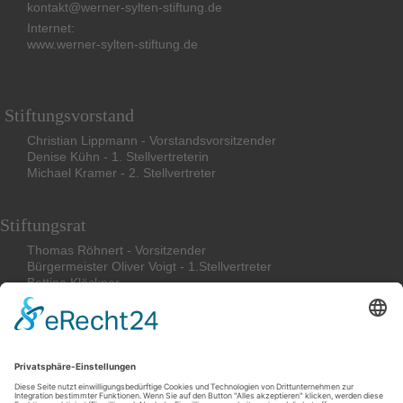
kontakt@werner-sylten-stiftung.de
Internet:
www.werner-sylten-stiftung.de
Stiftungsvorstand
Christian Lippmann - Vorstandsvorsitzender
Denise Kühn - 1. Stellvertreterin
Michael Kramer - 2. Stellvertreter
Stiftungsrat
Thomas Röhnert - Vorsitzender
Bürgermeister Oliver Voigt - 1.Stellvertreter
Bettina
Klöckner
Friederike Böcher
Stephan Magirius