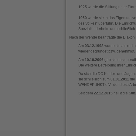
1925
wurde die Stiftung unter Pfa
1950
wurde sie in das Eigentum v
des Volkes“ überführt. Die Einrich
Spezialkinderheim und schließlich
Nach der Wende beantragte die Diakonie
Am
03.12.1998
wurde sie als recht
wieder gegründet bzw. genehmigt.
Am
10.10.2006
gab sie das operati
Die weitere Betreibung ihrer Einr
Da sich die DO Kinder- und Jugend
sie schließlich zum
01.01.2011
die 
WENDEPUNKT e.V., der diese Arbeit 
Seit dem
22.12.2015
heißt die Stif