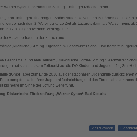
rrer Werner Sylten umbenannt in Stiftung "Thüringer Mädchenheim“.
om „Land Thüringen“ übertragen. Später wurde sie von den Behörden der DDR in 
tung wurde nach dem 2. Weltkrieg kurze Zeit als Lazarett, dann als Waisenheim, ab 
 ab 1972 als Jugendwerkhof weitergeführt.
 die Rückübertragung der Einrichtung.
sfähige, kirchliche „Stiftung Jugendheim Geschwister Scholl Bad Köstritz“ bürgerli
ve Geschäft auf und hieß seitdem „Diakonische Förder-Stiftung 'Geschwister Scholl'
ichtungen hat sie zu diesem Zeitpunkt auf die DO Kinder- und Jugendhilfe gGmbH ü
hilfe gGmbH aber zum Ende 2010 aus der stationären Jugendhilfe zurückziehen wo
Betreibung der stationären Jugendhilfeeinrichtung und des Förderschulzentrums 
bis heute im Sinne der Stiftung weiterführt.
tung:
Diakonische Förderstiftung „Werner Sylten“ Bad Köstritz
.
Ziel & Zweck
|
Geschicht