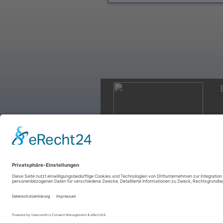
K
Spendenkonto:
Volksbank eG Gera-Jena-Rudolstadt
IBAN: DE42 8309 4454 0362 6376 00
BIC: GENODEF1RUJ