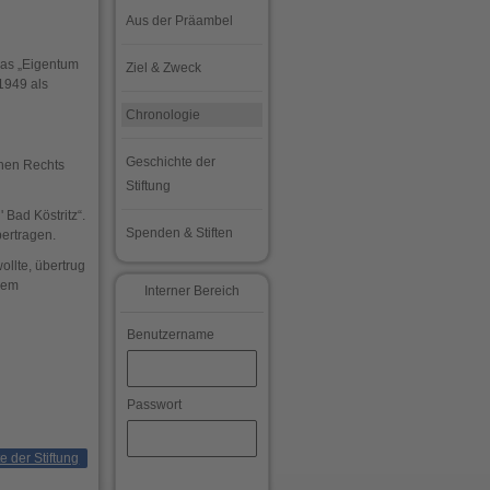
Aus der Präambel
das „Eigentum
Ziel & Zweck
1949 als
Chronologie
Geschichte der
chen Rechts
Stiftung
 Bad Köstritz“.
Spenden & Stiften
bertragen.
llte, übertrug
dem
Interner Bereich
Benutzername
Passwort
e der Stiftung