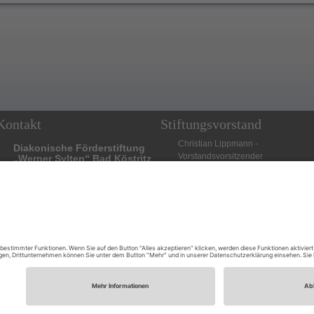
ontakt
Stiftungsvorstand
Christian Lippmann -
Diakonische Förderstiftung
Vorstandsvorsitzender
„Werner Sylten“ Bad Köstritz
Denise Kühn - 1. Stellvertreterin
Eleonorenstraße 20a
Michael Kramer - 2. Stellvertreter
07586 Bad Köstritz
Telefon: 036605 880-0
Stiftungsrat
E-Mail:
kontakt@werner-sylten-stiftung.de
Thomas Röhnert - Vorsitzender
Bürgermeister Oliver Voigt -
Internet:
1.Stellvertreter
www.werner-sylten-stiftung.de
Bettina
Klöckner
Friederike Böcher
Stephan Magirius