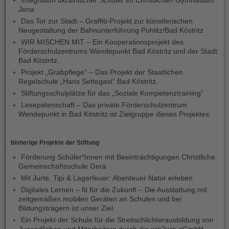
Integration ukrainischer Schüler im Christlichen Gymnasium
Jena
Das Tor zur Stadt
– Graffiti-Projekt zur künstlerischen
Neugestaltung der Bahnunterführung Pohlitz/Bad Köstritz
WIR MISCHEN MIT
– Ein Kooperationsprojekt des
Förderschulzentrums Wendepunkt Bad Köstritz und der Stadt
Bad Köstritz.
Projekt „Grabpflege“
– Das Projekt der Staatlichen
Regelschule „Hans Settegast“ Bad Köstritz.
Stiftungsschulplätze für das „Soziale Kompetenztraining“
Lesepatenschaft
– Das private Förderschulzentrum
Wendepunkt in Bad Köstritz ist Zielgruppe dieses Projektes.
bisherige Projekte der Stiftung
Förderung Schüler*Innen mit Beeinträchtigungen Christliche
Gemeinschaftsschule Gera
Mit Jurte, Tipi & Lagerfeuer: Abenteuer Natur erleben
Digitales Lernen – fit für die Zukunft
– Die Ausstattung mit
zeitgemäßen mobilen Geräten an Schulen und bei
Bildungsträgern ist unser Ziel.
Ein Projekt der Schule für die
Streitschlichterausbildung
von