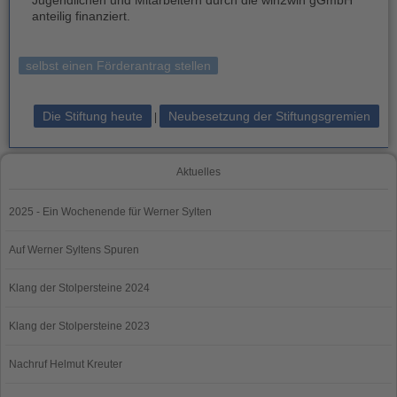
Jugendlichen und Mitarbeitern durch die win2win gGmbH
anteilig finanziert.
selbst einen Förderantrag stellen
Die Stiftung heute
Neubesetzung der Stiftungsgremien
|
Aktuelles
2025 - Ein Wochenende für Werner Sylten
Auf Werner Syltens Spuren
Klang der Stolpersteine 2024
Klang der Stolpersteine 2023
Nachruf Helmut Kreuter