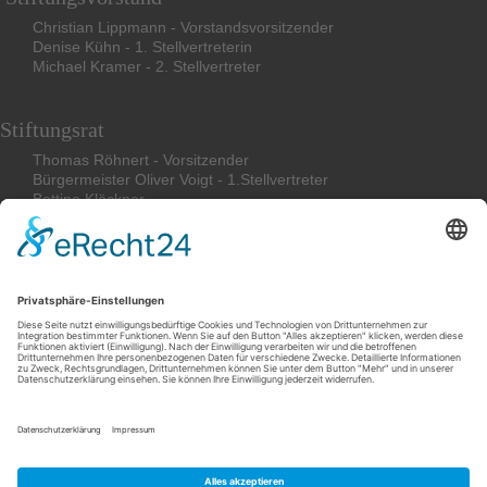
Christian Lippmann - Vorstandsvorsitzender
Denise Kühn - 1. Stellvertreterin
Michael Kramer - 2. Stellvertreter
Stiftungsrat
Thomas Röhnert - Vorsitzender
Bürgermeister Oliver Voigt - 1.Stellvertreter
Bettina
Klöckner
Friederike Böcher
Stephan Magirius
Impressum