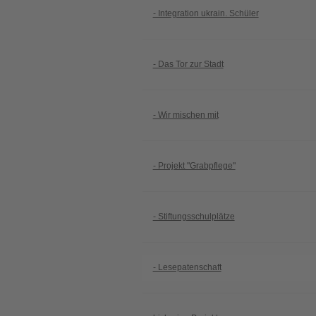
- Integration ukrain. Schüler
- Das Tor zur Stadt
- Wir mischen mit
- Projekt "Grabpflege"
- Stiftungsschulplätze
- Lesepatenschaft