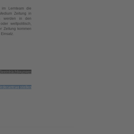
 im Lernteam die
Medium Zeitung in
Es werden in den
der weltpolitisch,
nger Zeitung kommen
 Einsatz.
 Beeinträchtigungen
örderantrag stellen