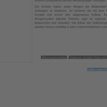
unserer Lesepatenschaft der Mediengruppe Thüringen.
Die Schüler haben jeden Morgen die Möglichkeit
Zeitungen zu studieren. So kommen sie mit dem 
Kontakt und lernen den allgemeinen Aufbau. 
Morgenrunden aktuelle Themen, egal ob regional o
besprochen und diskutiert. Die Artikel der Ostthüri
darüber hinaus vielfältig in allen Unterrichtsfächern zum
Stiftungsschulplätze
|
Förderung Schüler*Innen mit
selbst einen F