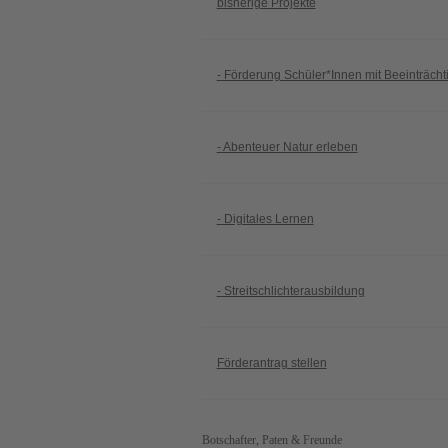
bisherige Projekte
- Förderung Schüler*Innen mit Beeinträch
- Abenteuer Natur erleben
- Digitales Lernen
- Streitschlichterausbildung
Förderantrag stellen
Botschafter, Paten & Freunde