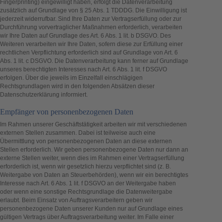
Fingerprinting) eingewilligt haben, erfolgt die Datenverarbeitung
zusätzlich auf Grundlage von § 25 Abs. 1 TDDDG. Die Einwilligung ist
jederzeit widerrufbar. Sind Ihre Daten zur Vertragserfüllung oder zur
Durchführung vorvertraglicher Maßnahmen erforderlich, verarbeiten
wir Ihre Daten auf Grundlage des Art. 6 Abs. 1 lit. b DSGVO. Des
Weiteren verarbeiten wir Ihre Daten, sofern diese zur Erfüllung einer
rechtlichen Verpflichtung erforderlich sind auf Grundlage von Art. 6
Abs. 1 lit. c DSGVO. Die Datenverarbeitung kann ferner auf Grundlage
unseres berechtigten Interesses nach Art. 6 Abs. 1 lit. f DSGVO
erfolgen. Über die jeweils im Einzelfall einschlägigen
Rechtsgrundlagen wird in den folgenden Absätzen dieser
Datenschutzerklärung informiert.
Empfänger von personenbezogenen Daten
Im Rahmen unserer Geschäftstätigkeit arbeiten wir mit verschiedenen
externen Stellen zusammen. Dabei ist teilweise auch eine
Übermittlung von personenbezogenen Daten an diese externen
Stellen erforderlich. Wir geben personenbezogene Daten nur dann an
externe Stellen weiter, wenn dies im Rahmen einer Vertragserfüllung
erforderlich ist, wenn wir gesetzlich hierzu verpflichtet sind (z. B.
Weitergabe von Daten an Steuerbehörden), wenn wir ein berechtigtes
Interesse nach Art. 6 Abs. 1 lit. f DSGVO an der Weitergabe haben
oder wenn eine sonstige Rechtsgrundlage die Datenweitergabe
erlaubt. Beim Einsatz von Auftragsverarbeitern geben wir
personenbezogene Daten unserer Kunden nur auf Grundlage eines
gültigen Vertrags über Auftragsverarbeitung weiter. Im Falle einer