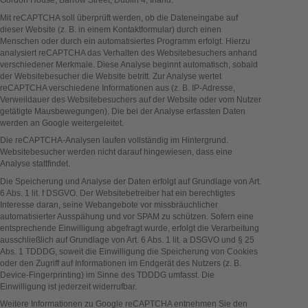
Gordon House, Barrow Street, Dublin 4, Irland.
Mit reCAPTCHA soll überprüft werden, ob die Dateneingabe auf
dieser Website (z. B. in einem Kontaktformular) durch einen
Menschen oder durch ein automatisiertes Programm erfolgt. Hierzu
analysiert reCAPTCHA das Verhalten des Websitebesuchers anhand
verschiedener Merkmale. Diese Analyse beginnt automatisch, sobald
der Websitebesucher die Website betritt. Zur Analyse wertet
reCAPTCHA verschiedene Informationen aus (z. B. IP-Adresse,
Verweildauer des Websitebesuchers auf der Website oder vom Nutzer
getätigte Mausbewegungen). Die bei der Analyse erfassten Daten
werden an Google weitergeleitet.
Die reCAPTCHA-Analysen laufen vollständig im Hintergrund.
Websitebesucher werden nicht darauf hingewiesen, dass eine
Analyse stattfindet.
Die Speicherung und Analyse der Daten erfolgt auf Grundlage von Art.
6 Abs. 1 lit. f DSGVO. Der Websitebetreiber hat ein berechtigtes
Interesse daran, seine Webangebote vor missbräuchlicher
automatisierter Ausspähung und vor SPAM zu schützen. Sofern eine
entsprechende Einwilligung abgefragt wurde, erfolgt die Verarbeitung
ausschließlich auf Grundlage von Art. 6 Abs. 1 lit. a DSGVO und § 25
Abs. 1 TDDDG, soweit die Einwilligung die Speicherung von Cookies
oder den Zugriff auf Informationen im Endgerät des Nutzers (z. B.
Device-Fingerprinting) im Sinne des TDDDG umfasst. Die
Einwilligung ist jederzeit widerrufbar.
Weitere Informationen zu Google reCAPTCHA entnehmen Sie den