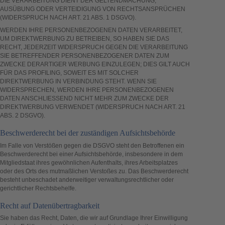
DIE VERARBEITUNG DIENT DER GELTENDMACHUNG,
AUSÜBUNG ODER VERTEIDIGUNG VON RECHTSANSPRÜCHEN
(WIDERSPRUCH NACH ART. 21 ABS. 1 DSGVO).
WERDEN IHRE PERSONENBEZOGENEN DATEN VERARBEITET,
UM DIREKTWERBUNG ZU BETREIBEN, SO HABEN SIE DAS
RECHT, JEDERZEIT WIDERSPRUCH GEGEN DIE VERARBEITUNG
SIE BETREFFENDER PERSONENBEZOGENER DATEN ZUM
ZWECKE DERARTIGER WERBUNG EINZULEGEN; DIES GILT AUCH
FÜR DAS PROFILING, SOWEIT ES MIT SOLCHER
DIREKTWERBUNG IN VERBINDUNG STEHT. WENN SIE
WIDERSPRECHEN, WERDEN IHRE PERSONENBEZOGENEN
DATEN ANSCHLIESSEND NICHT MEHR ZUM ZWECKE DER
DIREKTWERBUNG VERWENDET (WIDERSPRUCH NACH ART. 21
ABS. 2 DSGVO).
Beschwerde­recht bei der zuständigen Aufsichts­behörde
Im Falle von Verstößen gegen die DSGVO steht den Betroffenen ein
Beschwerderecht bei einer Aufsichtsbehörde, insbesondere in dem
Mitgliedstaat ihres gewöhnlichen Aufenthalts, ihres Arbeitsplatzes
oder des Orts des mutmaßlichen Verstoßes zu. Das Beschwerderecht
besteht unbeschadet anderweitiger verwaltungsrechtlicher oder
gerichtlicher Rechtsbehelfe.
Recht auf Daten­übertrag­barkeit
Sie haben das Recht, Daten, die wir auf Grundlage Ihrer Einwilligung