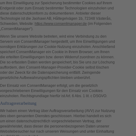
um Ihre Einwilligung zur Speicherung bestimmter Cookies auf Ihrem
Endgerät oder zum Einsatz bestimmter Technologien einzuholen und
diese datenschutzkonform zu dokumentieren. Anbieter dieser
Technologie ist die Jaohawi AB, Håltegelvägen 1b, 72348 Västerås,
Schweden, Website:
https://www.consentmanager.de
(im Folgenden
„ConsentManager“).
Wenn Sie unsere Website betreten, wird eine Verbindung zu den
Servern von ConsentManager hergestellt, um Ihre Einwilligungen und
sonstigen Erklärungen zur Cookie-Nutzung einzuholen. Anschließend
speichert ConsentManager ein Cookie in Ihrem Browser, um Ihnen
die erteilten Einwilligungen bzw. deren Widerruf zuordnen zu können.
Die so erfassten Daten werden gespeichert, bis Sie uns zur Löschung
auffordern, den Consent-Manager-Provider-Cookie selbst löschen
oder der Zweck für die Datenspeicherung entfällt. Zwingende
gesetzliche Aufbewahrungspflichten bleiben unberührt.
Der Einsatz von ConsentManager erfolgt, um die gesetzlich
vorgeschriebenen Einwilligungen für den Einsatz von Cookies
einzuholen. Rechtsgrundlage hierfür ist Art. 6 Abs. 1 lit. c DSGVO.
Auftragsverarbeitung
Wir haben einen Vertrag über Auftragsverarbeitung (AVV) zur Nutzung
des oben genannten Dienstes geschlossen. Hierbei handelt es sich
um einen datenschutzrechtlich vorgeschriebenen Vertrag, der
gewährleistet, dass dieser die personenbezogenen Daten unserer
Websitebesucher nur nach unseren Weisungen und unter Einhaltung