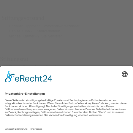
Stiftungsvorstand
Christian Lippmann - Vorstandsvorsitzender
Denise Kühn - 1. Stellvertreterin
Michael Kramer - 2. Stellvertreter
Stiftungsrat
Thomas Röhnert - Vorsitzender
Bürgermeister Oliver Voigt - 1.Stellvertreter
Bettina
Klöckner
Friederike Böcher
Stephan Magirius