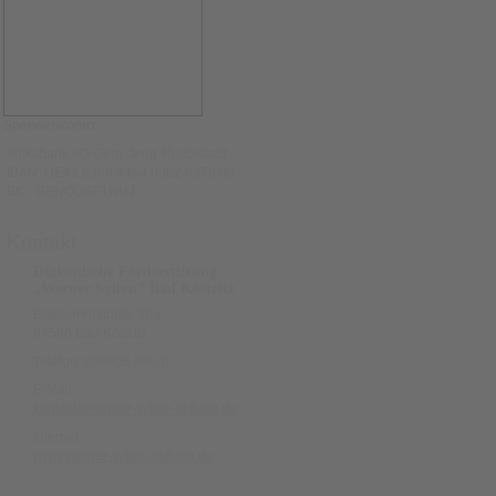
Spendenkonto:
Volksbank eG Gera-Jena-Rudolstadt
IBAN: DE42 8309 4454 0362 6376 00
BIC: GENODEF1RUJ
Kontakt
Diakonische Förderstiftung
„Werner Sylten“ Bad Köstritz
Eleonorenstraße 20a
07586 Bad Köstritz
Telefon: 036605 880-0
E-Mail:
kontakt@werner-sylten-stiftung.de
Internet:
www.werner-sylten-stiftung.de