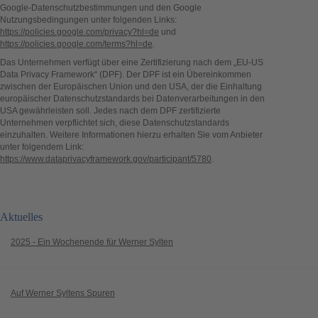
Google-Datenschutzbestimmungen und den Google
Nutzungsbedingungen unter folgenden Links:
https://policies.google.com/privacy?hl=de
und
https://policies.google.com/terms?hl=de
.
Das Unternehmen verfügt über eine Zertifizierung nach dem „EU-US
Data Privacy Framework“ (DPF). Der DPF ist ein Übereinkommen
zwischen der Europäischen Union und den USA, der die Einhaltung
europäischer Datenschutzstandards bei Datenverarbeitungen in den
USA gewährleisten soll. Jedes nach dem DPF zertifizierte
Unternehmen verpflichtet sich, diese Datenschutzstandards
einzuhalten. Weitere Informationen hierzu erhalten Sie vom Anbieter
unter folgendem Link:
https://www.dataprivacyframework.gov/participant/5780
.
Aktuelles
2025 - Ein Wochenende für Werner Sylten
Auf Werner Syltens Spuren