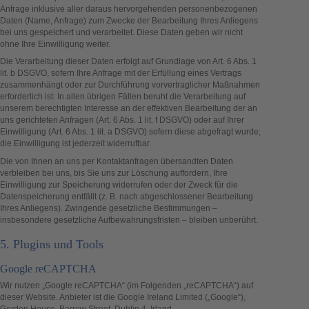
Anfrage inklusive aller daraus hervorgehenden personenbezogenen
Daten (Name, Anfrage) zum Zwecke der Bearbeitung Ihres Anliegens
bei uns gespeichert und verarbeitet. Diese Daten geben wir nicht
ohne Ihre Einwilligung weiter.
Die Verarbeitung dieser Daten erfolgt auf Grundlage von Art. 6 Abs. 1
lit. b DSGVO, sofern Ihre Anfrage mit der Erfüllung eines Vertrags
zusammenhängt oder zur Durchführung vorvertraglicher Maßnahmen
erforderlich ist. In allen übrigen Fällen beruht die Verarbeitung auf
unserem berechtigten Interesse an der effektiven Bearbeitung der an
uns gerichteten Anfragen (Art. 6 Abs. 1 lit. f DSGVO) oder auf Ihrer
Einwilligung (Art. 6 Abs. 1 lit. a DSGVO) sofern diese abgefragt wurde;
die Einwilligung ist jederzeit widerrufbar.
Die von Ihnen an uns per Kontaktanfragen übersandten Daten
verbleiben bei uns, bis Sie uns zur Löschung auffordern, Ihre
Einwilligung zur Speicherung widerrufen oder der Zweck für die
Datenspeicherung entfällt (z. B. nach abgeschlossener Bearbeitung
Ihres Anliegens). Zwingende gesetzliche Bestimmungen –
insbesondere gesetzliche Aufbewahrungsfristen – bleiben unberührt.
5. Plugins und Tools
Google reCAPTCHA
Wir nutzen „Google reCAPTCHA“ (im Folgenden „reCAPTCHA“) auf
dieser Website. Anbieter ist die Google Ireland Limited („Google“),