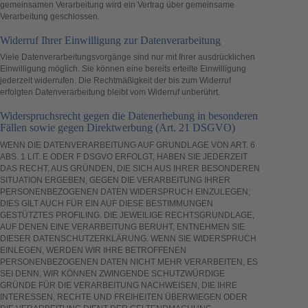
gemeinsamen Verarbeitung wird ein Vertrag über gemeinsame
Verarbeitung geschlossen.
Widerruf Ihrer Einwilligung zur Datenverarbeitung
Viele Datenverarbeitungsvorgänge sind nur mit Ihrer ausdrücklichen
Einwilligung möglich. Sie können eine bereits erteilte Einwilligung
jederzeit widerrufen. Die Rechtmäßigkeit der bis zum Widerruf
erfolgten Datenverarbeitung bleibt vom Widerruf unberührt.
Widerspruchsrecht gegen die Datenerhebung in besonderen
Fällen sowie gegen Direktwerbung (Art. 21 DSGVO)
WENN DIE DATENVERARBEITUNG AUF GRUNDLAGE VON ART. 6
ABS. 1 LIT. E ODER F DSGVO ERFOLGT, HABEN SIE JEDERZEIT
DAS RECHT, AUS GRÜNDEN, DIE SICH AUS IHRER BESONDEREN
SITUATION ERGEBEN, GEGEN DIE VERARBEITUNG IHRER
PERSONENBEZOGENEN DATEN WIDERSPRUCH EINZULEGEN;
DIES GILT AUCH FÜR EIN AUF DIESE BESTIMMUNGEN
GESTÜTZTES PROFILING. DIE JEWEILIGE RECHTSGRUNDLAGE,
AUF DENEN EINE VERARBEITUNG BERUHT, ENTNEHMEN SIE
DIESER DATENSCHUTZERKLÄRUNG. WENN SIE WIDERSPRUCH
EINLEGEN, WERDEN WIR IHRE BETROFFENEN
PERSONENBEZOGENEN DATEN NICHT MEHR VERARBEITEN, ES
SEI DENN, WIR KÖNNEN ZWINGENDE SCHUTZWÜRDIGE
GRÜNDE FÜR DIE VERARBEITUNG NACHWEISEN, DIE IHRE
INTERESSEN, RECHTE UND FREIHEITEN ÜBERWIEGEN ODER