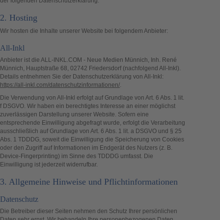
der folgenden Datenschutzerklärung.
2. Hosting
Wir hosten die Inhalte unserer Website bei folgendem Anbieter:
All-Inkl
Anbieter ist die ALL-INKL.COM - Neue Medien Münnich, Inh. René
Münnich, Hauptstraße 68, 02742 Friedersdorf (nachfolgend All-Inkl).
Details entnehmen Sie der Datenschutzerklärung von All-Inkl:
https://all-inkl.com/datenschutzinformationen/
.
Die Verwendung von All-Inkl erfolgt auf Grundlage von Art. 6 Abs. 1 lit.
f DSGVO. Wir haben ein berechtigtes Interesse an einer möglichst
zuverlässigen Darstellung unserer Website. Sofern eine
entsprechende Einwilligung abgefragt wurde, erfolgt die Verarbeitung
ausschließlich auf Grundlage von Art. 6 Abs. 1 lit. a DSGVO und § 25
Abs. 1 TDDDG, soweit die Einwilligung die Speicherung von Cookies
oder den Zugriff auf Informationen im Endgerät des Nutzers (z. B.
Device-Fingerprinting) im Sinne des TDDDG umfasst. Die
Einwilligung ist jederzeit widerrufbar.
3. Allgemeine Hinweise und Pflicht­informationen
Datenschutz
Die Betreiber dieser Seiten nehmen den Schutz Ihrer persönlichen
Daten sehr ernst. Wir behandeln Ihre personenbezogenen Daten